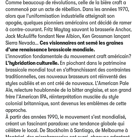
Comme beaucoup de révolutions, celle de la bière craft a
commencé par un acte de rébellion. Dans les années 1970,
alors que l'uniformisation industrielle atteignait son
apogée, quelques pionniers américains ont décidé de ramer
à contre-courant. Fritz Maytag sauvant la brasserie Anchor,
Jack McAuliffe fondant New Albion, Ken Grossman lançant
Sierra Nevada...
Ces visionnaires ont semé les graines
d'une renaissance brassicole mondiale.
L'innovation fondamentale du mouvement craft américain?
L'hybridation culturelle.
En piochant dans le patrimoine
brassicole mondial tout en s'affranchissant des contraintes
traditionnelles, ces nouveaux brasseurs ont réinventé des
styles oubliés et en ont créé de nouveaux. L'American Pale
Ale, relecture houblonnée de la bitter anglaise, et son grand
frère l'American IPA, réinterprétation musclée du style
colonial britannique, sont devenus les emblèmes de cette
approche.
À partir des années 1990, le mouvement s'est mondialisé,
créant un fascinant paradoxe: une tendance globale qui
célèbre le local. De Stockholm à Santiago, de Melbourne à
Montréal, des microbrasseries ont surgi, chacune adaptant