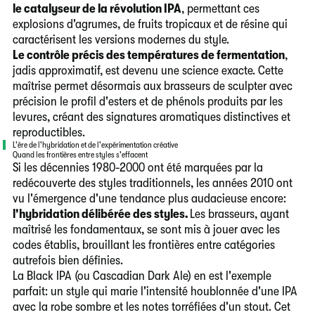
le catalyseur de la révolution IPA
, permettant ces
explosions d'agrumes, de fruits tropicaux et de résine qui
caractérisent les versions modernes du style.
Le contrôle précis des températures de fermentation
,
jadis approximatif, est devenu une science exacte. Cette
maîtrise permet désormais aux brasseurs de sculpter avec
précision le profil d'esters et de phénols produits par les
levures, créant des signatures aromatiques distinctives et
reproductibles.
L'ère de l'hybridation et de l'expérimentation créative
Quand les frontières entre styles s'effacent
Si les décennies 1980-2000 ont été marquées par la
redécouverte des styles traditionnels, les années 2010 ont
vu l'émergence d'une tendance plus audacieuse encore:
l'hybridation délibérée des styles.
Les brasseurs, ayant
maîtrisé les fondamentaux, se sont mis à jouer avec les
codes établis, brouillant les frontières entre catégories
autrefois bien définies.
La Black IPA (ou Cascadian Dark Ale) en est l'exemple
parfait: un style qui marie l'intensité houblonnée d'une IPA
avec la robe sombre et les notes torréfiées d'un stout. Cet