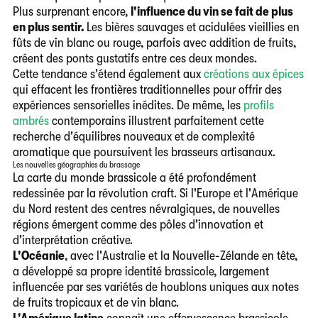
Plus surprenant encore,
l'influence du vin se fait de plus
en plus sentir.
Les bières sauvages et acidulées vieillies en
fûts de vin blanc ou rouge, parfois avec addition de fruits,
créent des ponts gustatifs entre ces deux mondes.
Cette tendance s'étend également aux
créations aux épices
qui effacent les frontières traditionnelles pour offrir des
expériences sensorielles inédites. De même, les
profils
ambrés
contemporains illustrent parfaitement cette
recherche d'équilibres nouveaux et de complexité
aromatique que poursuivent les brasseurs artisanaux.
Les nouvelles géographies du brassage
La carte du monde brassicole a été profondément
redessinée par la révolution craft. Si l'Europe et l'Amérique
du Nord restent des centres névralgiques, de nouvelles
régions émergent comme des pôles d'innovation et
d'interprétation créative.
L'Océanie
, avec l'Australie et la Nouvelle-Zélande en tête,
a développé sa propre identité brassicole, largement
influencée par ses variétés de houblons uniques aux notes
de fruits tropicaux et de vin blanc.
L'Amérique latine
connaît une effervescence brassicole