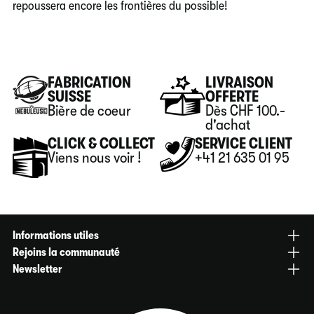
repoussera encore les frontières du possible!
FABRICATION
LIVRAISON
SUISSE
OFFERTE
Bière de coeur
Dès CHF 100.-
d'achat
CLICK & COLLECT
SERVICE CLIENT
Viens nous voir !
+41 21 635 01 95
Informations utiles
Rejoins la communauté
Blog
Newsletter
Encyclopédie des bières
Politique de confidentialité
Inscris-toi à notre newsletter.
Programme de fidélité
Conditions de livraison
On ne promet pas des envois réguliers, mais seulement quand on
Contacte-nous
CGV