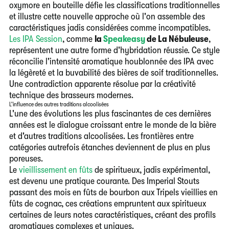
oxymore en bouteille défie les classifications traditionnelles
et illustre cette nouvelle approche où l'on assemble des
caractéristiques jadis considérées comme incompatibles.
Les IPA Session
, comme
la
Speakeasy
de La Nébuleuse
,
représentent une autre forme d'hybridation réussie. Ce style
réconcilie l'intensité aromatique houblonnée des IPA avec
la légèreté et la buvabilité des bières de soif traditionnelles.
Une contradiction apparente résolue par la créativité
technique des brasseurs modernes.
L'influence des autres traditions alcoolisées
L'une des évolutions les plus fascinantes de ces dernières
années est le dialogue croissant entre le monde de la bière
et d'autres traditions alcoolisées. Les frontières entre
catégories autrefois étanches deviennent de plus en plus
poreuses.
Le
vieillissement en fûts
de spiritueux, jadis expérimental,
est devenu une pratique courante. Des Imperial Stouts
passant des mois en fûts de bourbon aux Tripels vieillies en
fûts de cognac, ces créations empruntent aux spiritueux
certaines de leurs notes caractéristiques, créant des profils
aromatiques complexes et uniques.