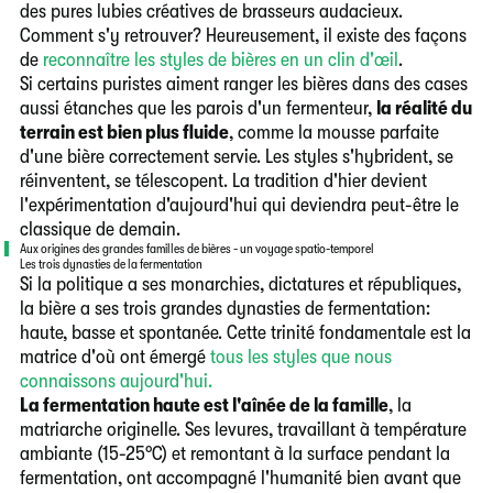
des pures lubies créatives de brasseurs audacieux.
Comment s'y retrouver? Heureusement, il existe des façons
de
reconnaître les styles de bières en un clin d'œil
.
Si certains puristes aiment ranger les bières dans des cases
aussi étanches que les parois d'un fermenteur,
la réalité du
terrain est bien plus fluide
, comme la mousse parfaite
d'une bière correctement servie. Les styles s'hybrident, se
réinventent, se télescopent. La tradition d'hier devient
l'expérimentation d'aujourd'hui qui deviendra peut-être le
classique de demain.
Aux origines des grandes familles de bières - un voyage spatio-temporel
Les trois dynasties de la fermentation
Si la politique a ses monarchies, dictatures et républiques,
la bière a ses trois grandes dynasties de fermentation:
haute, basse et spontanée. Cette trinité fondamentale est la
matrice d'où ont émergé
tous les styles que nous
connaissons aujourd'hui.
La fermentation haute est l'aînée de la famille
, la
matriarche originelle. Ses levures, travaillant à température
ambiante (15-25°C) et remontant à la surface pendant la
fermentation, ont accompagné l'humanité bien avant que