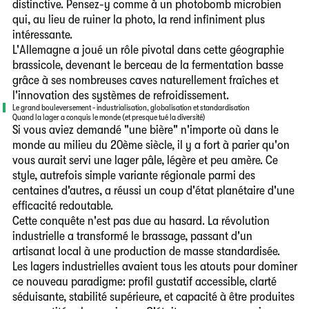
distinctive. Pensez-y comme à un photobomb microbien
qui, au lieu de ruiner la photo, la rend infiniment plus
intéressante.
L'Allemagne a joué un rôle pivotal dans cette géographie
brassicole, devenant le berceau de la fermentation basse
grâce à ses nombreuses caves naturellement fraîches et
l'innovation des systèmes de refroidissement.
Le grand bouleversement - industrialisation, globalisation et standardisation
Quand la lager a conquis le monde (et presque tué la diversité)
Si vous aviez demandé "une bière" n'importe où dans le
monde au milieu du 20ème siècle, il y a fort à parier qu'on
vous aurait servi une lager pâle, légère et peu amère. Ce
style, autrefois simple variante régionale parmi des
centaines d'autres, a réussi un coup d'état planétaire d'une
efficacité redoutable.
Cette conquête n'est pas due au hasard. La révolution
industrielle a transformé le brassage, passant d'un
artisanat local à une production de masse standardisée.
Les lagers industrielles avaient tous les atouts pour dominer
ce nouveau paradigme: profil gustatif accessible, clarté
séduisante, stabilité supérieure, et capacité à être produites