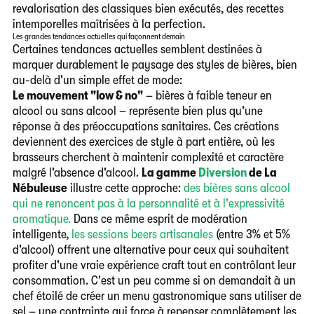
revalorisation des classiques bien exécutés, des recettes
intemporelles maîtrisées à la perfection.
Les grandes tendances actuelles qui façonnent demain
Certaines tendances actuelles semblent destinées à
marquer durablement le paysage des styles de bières, bien
au-delà d'un simple effet de mode:
Le mouvement "low & no"
– bières à faible teneur en
alcool ou sans alcool – représente bien plus qu'une
réponse à des préoccupations sanitaires. Ces créations
deviennent des exercices de style à part entière, où les
brasseurs cherchent à maintenir complexité et caractère
malgré l'absence d'alcool.
La gamme
Diversion
de La
Nébuleuse
illustre cette approche:
des bières sans alcool
qui ne renoncent pas à la personnalité et à l'expressivité
aromatique.
Dans ce même esprit de modération
intelligente,
les sessions beers artisanales
(entre 3% et 5%
d'alcool) offrent une alternative pour ceux qui souhaitent
profiter d'une vraie expérience craft tout en contrôlant leur
consommation. C'est un peu comme si on demandait à un
chef étoilé de créer un menu gastronomique sans utiliser de
sel – une contrainte qui force à repenser complètement les