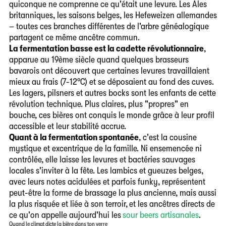
quiconque ne comprenne ce qu'était une levure. Les Ales
britanniques, les saisons belges, les Hefeweizen allemandes
– toutes ces branches différentes de l'arbre généalogique
partagent ce même ancêtre commun.
La fermentation basse est la cadette révolutionnaire
,
apparue au 19ème siècle quand quelques brasseurs
bavarois ont découvert que certaines levures travaillaient
mieux au frais (7-12°C) et se déposaient au fond des cuves.
Les lagers, pilsners et autres bocks sont les enfants de cette
révolution technique. Plus claires, plus "propres" en
bouche, ces bières ont conquis le monde grâce à leur profil
accessible et leur stabilité accrue.
Quant à la fermentation spontanée
, c'est la cousine
mystique et excentrique de la famille. Ni ensemencée ni
contrôlée, elle laisse les levures et bactéries sauvages
locales s'inviter à la fête. Les lambics et gueuzes belges,
avec leurs notes acidulées et parfois funky, représentent
peut-être la forme de brassage la plus ancienne, mais aussi
la plus risquée et liée à son terroir, et les ancêtres directs de
ce qu'on appelle aujourd'hui les
sour beers artisanales
.
Quand le climat dicte la bière dans ton verre