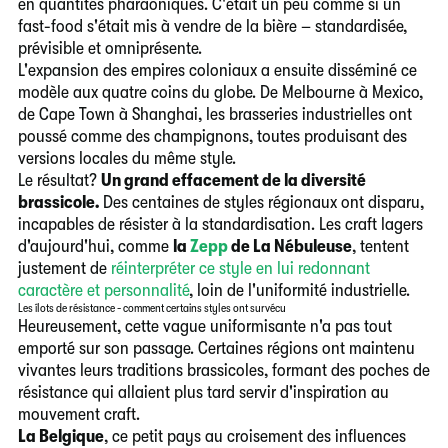
en quantités pharaoniques. C'était un peu comme si un
fast-food s'était mis à vendre de la bière – standardisée,
prévisible et omniprésente.
L'expansion des empires coloniaux a ensuite disséminé ce
modèle aux quatre coins du globe. De Melbourne à Mexico,
de Cape Town à Shanghai, les brasseries industrielles ont
poussé comme des champignons, toutes produisant des
versions locales du même style.
Le résultat?
Un grand effacement de la diversité
brassicole.
Des centaines de styles régionaux ont disparu,
incapables de résister à la standardisation. Les craft lagers
d'aujourd'hui, comme
la
Zepp
de La Nébuleuse
,
tentent
justement de
réinterpréter ce style en lui redonnant
caractère et personnalité
, loin de l'uniformité industrielle.
Les îlots de résistance - comment certains styles ont survécu
Heureusement, cette vague uniformisante n'a pas tout
emporté sur son passage. Certaines régions ont maintenu
vivantes leurs traditions brassicoles, formant des poches de
résistance qui allaient plus tard servir d'inspiration au
mouvement craft.
La Belgique
, ce petit pays au croisement des influences