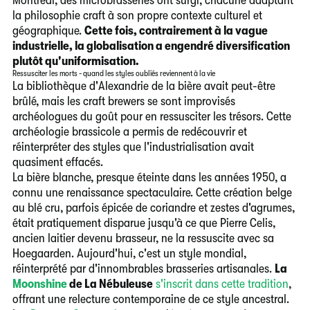
la philosophie craft à son propre contexte culturel et
géographique.
Cette fois, contrairement à la vague
industrielle, la globalisation a engendré diversification
plutôt qu'uniformisation.
Ressusciter les morts - quand les styles oubliés reviennent à la vie
La bibliothèque d'Alexandrie de la bière avait peut-être
brûlé, mais les craft brewers se sont improvisés
archéologues du goût pour en ressusciter les trésors. Cette
archéologie brassicole a permis de redécouvrir et
réinterpréter des styles que l'industrialisation avait
quasiment effacés.
La bière blanche, presque éteinte dans les années 1950, a
connu une renaissance spectaculaire. Cette création belge
au blé cru, parfois épicée de coriandre et zestes d'agrumes,
était pratiquement disparue jusqu'à ce que Pierre Celis,
ancien laitier devenu brasseur, ne la ressuscite avec sa
Hoegaarden. Aujourd'hui, c'est un style mondial,
réinterprété par d'innombrables brasseries artisanales.
La
Moonshine
de La Nébuleuse
s'inscrit dans cette tradition
,
offrant une relecture contemporaine de ce style ancestral.