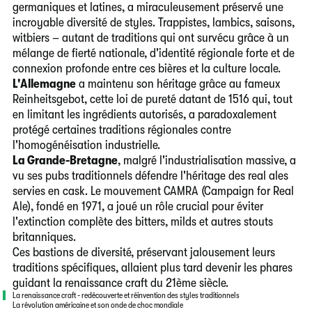
germaniques et latines, a miraculeusement préservé une
incroyable diversité de styles. Trappistes, lambics, saisons,
witbiers – autant de traditions qui ont survécu grâce à un
mélange de fierté nationale, d'identité régionale forte et de
connexion profonde entre ces bières et la culture locale.
L'Allemagne
a maintenu son héritage grâce au fameux
Reinheitsgebot, cette loi de pureté datant de 1516 qui, tout
en limitant les ingrédients autorisés, a paradoxalement
protégé certaines traditions régionales contre
l'homogénéisation industrielle.
La Grande-Bretagne
, malgré l'industrialisation massive, a
vu ses pubs traditionnels défendre l'héritage des real ales
servies en cask. Le mouvement CAMRA (Campaign for Real
Ale), fondé en 1971, a joué un rôle crucial pour éviter
l'extinction complète des bitters, milds et autres stouts
britanniques.
Ces bastions de diversité, préservant jalousement leurs
traditions spécifiques, allaient plus tard devenir les phares
guidant la renaissance craft du 21ème siècle.
La renaissance craft - redécouverte et réinvention des styles traditionnels
La révolution américaine et son onde de choc mondiale