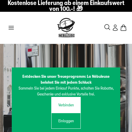
Kostenlose Lieferung ab einem Einkaufswert
von 100.-! 🎁
Entdecken Sie unser Treueprogramm: La Nébuleuse
belohnt Sie mit jedem Schluck
Sammeln Sie bei jedem Einkauf Punkte, schalten Sie Rabatte,
Geschenke und exklusive Vorteile frei.
Verbinden
Einloggen