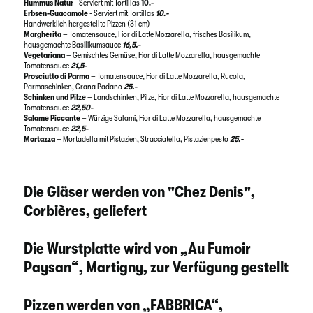
Hummus Natur
- Serviert mit Tortillas
10.-
Erbsen-Guacamole
- Serviert mit Tortillas
10.-
Handwerklich hergestellte Pizzen (31 cm)
Margherita
– Tomatensauce, Fior di Latte Mozzarella, frisches Basilikum,
hausgemachte Basilikumsauce
16,5.-
Vegetariana
– Gemischtes Gemüse, Fior di Latte Mozzarella, hausgemachte
Tomatensauce
21,5-
Prosciutto di Parma
– Tomatensauce, Fior di Latte Mozzarella, Rucola,
Parmaschinken, Grana Padano
25.-
Schinken und Pilze
– Landschinken, Pilze, Fior di Latte Mozzarella, hausgemachte
Tomatensauce
22,50-
Salame Piccante
– Würzige Salami, Fior di Latte Mozzarella, hausgemachte
Tomatensauce
22,5-
Mortazza
– Mortadella mit Pistazien, Stracciatella, Pistazienpesto
25.-
Die Gläser werden von "Chez Denis",
Corbières, geliefert
Die Wurstplatte wird von „Au Fumoir
Paysan“, Martigny, zur Verfügung gestellt
Pizzen werden von „FABBRICA“,