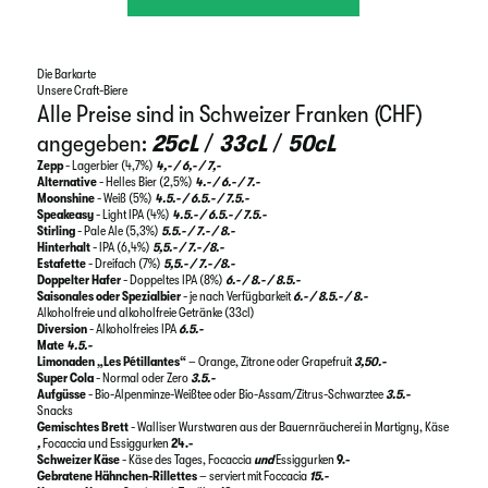
Die Barkarte
Unsere Craft-Biere
Alle Preise sind in Schweizer Franken (CHF)
angegeben:
25cL
/
33cL
/
50cL
Zepp
- Lagerbier (4,7%)
4,- / 6,- / 7,-
Alternative
- Helles Bier (2,5%)
4.- / 6.- / 7.-
Moonshine
- Weiß (5%)
4.5.- / 6.5.- / 7.5.-
Speakeasy
- Light IPA (4%)
4.5.- / 6.5.- / 7.5.-
Stirling
- Pale Ale (5,3%)
5.5.- / 7.- / 8.-
Hinterhalt
- IPA (6,4%)
5,5.- / 7.- /8.-
Estafette
- Dreifach (7%)
5,5.- / 7.- /8.-
Doppelter Hafer
- Doppeltes IPA (8%)
6.- / 8.- / 8.5.-
Saisonales oder Spezialbier
- je nach Verfügbarkeit
6.- / 8.5.- / 8.-
Alkoholfreie und alkoholfreie Getränke (33cl)
Diversion
- Alkoholfreies IPA
6.5.-
Mate
4.5.-
Limonaden „Les Pétillantes“
– Orange, Zitrone oder Grapefruit
3,50.-
Super Cola
- Normal oder Zero
3.5.-
Aufgüsse
- Bio-Alpenminze-Weißtee oder Bio-Assam/Zitrus-Schwarztee
3.5.-
Snacks
Gemischtes Brett
- Walliser Wurstwaren aus der Bauernräucherei in Martigny, Käse
,
Focaccia und Essiggurken
24.-
Schweizer Käse
- Käse des Tages, Focaccia
und
Essiggurken
9.-
Gebratene Hähnchen-Rillettes
– serviert mit Foccacia
15.-