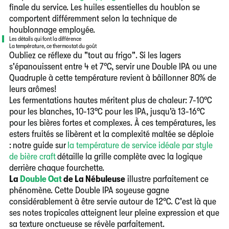
finale du service. Les huiles essentielles du houblon se
comportent différemment selon la technique de
houblonnage employée.
Les détails qui font la différence
La température, ce thermostat du goût
Oubliez ce réflexe du "tout au frigo". Si les lagers
s'épanouissent entre 4 et 7°C, servir une Double IPA ou une
Quadruple à cette température revient à bâillonner 80% de
leurs arômes!
Les fermentations hautes méritent plus de chaleur: 7-10°C
pour les blanches, 10-13°C pour les IPA, jusqu'à 13-16°C
pour les bières fortes et complexes. À ces températures, les
esters fruités se libèrent et la complexité maltée se déploie
: notre guide sur
la température de service idéale par style
de bière craft
détaille la grille complète avec la logique
derrière chaque fourchette.
La
Double Oat
de La Nébuleuse
illustre parfaitement ce
phénomène. Cette Double IPA soyeuse gagne
considérablement à être servie autour de 12°C. C'est là que
ses notes tropicales atteignent leur pleine expression et que
sa texture onctueuse se révèle parfaitement.