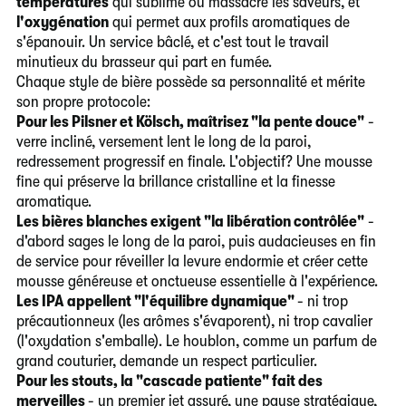
températures
qui sublime ou massacre les saveurs, et
l'oxygénation
qui permet aux profils aromatiques de
s'épanouir. Un service bâclé, et c'est tout le travail
minutieux du brasseur qui part en fumée.
Chaque style de bière possède sa personnalité et mérite
son propre protocole:
Pour les Pilsner et Kölsch, maîtrisez "la pente douce"
-
verre incliné, versement lent le long de la paroi,
redressement progressif en finale. L'objectif? Une mousse
fine qui préserve la brillance cristalline et la finesse
aromatique.
Les bières blanches exigent "la libération contrôlée"
-
d'abord sages le long de la paroi, puis audacieuses en fin
de service pour réveiller la levure endormie et créer cette
mousse généreuse et onctueuse essentielle à l'expérience.
Les IPA appellent "l'équilibre dynamique"
- ni trop
précautionneux (les arômes s'évaporent), ni trop cavalier
(l'oxydation s'emballe). Le houblon, comme un parfum de
grand couturier, demande un respect particulier.
Pour les stouts, la "cascade patiente" fait des
merveilles
- un premier jet assuré, une pause stratégique,