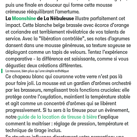
puis une finale en douceur qui forme cette mousse
crémeuse rééquilibrant l'amertume.
La
Moonshine
de La Nébuleuse
illustre parfaitement cet
impact. Cette blanche belge brassée avec écorce d'orange
et coriandre est terriblement révélatrice de vos talents de
service. Avec la "libération contrôlée", ses notes d'agrumes
dansent dans une mousse généreuse, sa texture soyeuse se
déployant comme un tapis de velours. Tentez l'expérience
comparative - la différence est saisissante, comme si vous
dégustiez deux créations différentes.
La mousse, bien plus qu'une simple esthétique
Ce chapeau blanc qui couronne votre verre n'est pas là
pour faire joli. La mousse est un gardien d'arômes orchestré
par les brasseurs, remplissant trois fonctions cruciales: elle
protège contre l'oxydation, maintient la température stable
et agit comme un concentré d'arômes qui se libèrent
progressivement.
Si tu sers à la tireuse pour un événement,
notre
guide de la location de tireuse à bière
t'explique
comment la maîtriser : réglage de pression, température et
technique de tirage inclus.
Sa structure influence directement votre perception: une