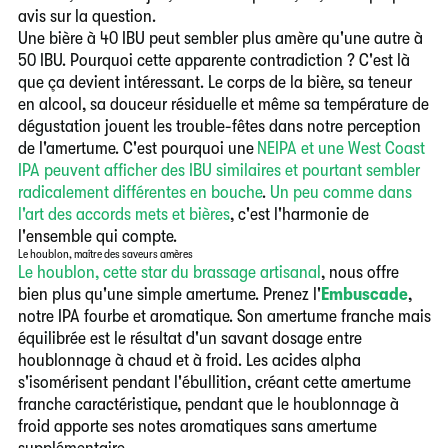
avis sur la question.
Une bière à 40 IBU peut sembler plus amère qu'une autre à
50 IBU.
Pourquoi cette apparente contradiction ? C'est là
que ça devient intéressant. Le corps de la bière, sa teneur
en alcool, sa douceur résiduelle et même sa température de
dégustation jouent les trouble-fêtes dans notre perception
de l'amertume. C'est pourquoi une
NEIPA et une West Coast
IPA peuvent afficher des IBU similaires et pourtant sembler
radicalement différentes en bouche
.
Un peu comme dans
l'art des accords mets et bières
,
c'est l'harmonie de
l'ensemble qui compte.
Le houblon, maître des saveurs amères
Le houblon, cette star du brassage artisanal
, nous offre
bien plus qu'une simple amertume. Prenez l'
Embuscade
,
notre IPA fourbe et aromatique.
Son amertume franche mais
équilibrée est le résultat d'un savant dosage entre
houblonnage à chaud et à froid. Les acides alpha
s'isomérisent pendant l'ébullition, créant cette amertume
franche caractéristique, pendant que le houblonnage à
froid apporte ses notes aromatiques sans amertume
supplémentaire.