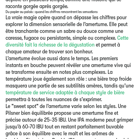
raconte gorgée après gorgée.
Du papier au palais : quand les chiffres rencontrent les sensations
La vraie magie opère quand on dépasse les chiffres pour
explorer la dimension sensorielle de l'amertume. Elle peut
être tranchante comme un sabre ou douce comme une
caresse, fugace ou persistante, simple ou complexe.
Cette
diversité fait la richesse de la dégustation
et permet à
chaque amateur de trouver son bonheur.
L'amertume évolue aussi dans le temps. Les premiers
instants en bouche peuvent révéler une amertume vive qui
se transforme ensuite en notes plus complexes. La
température joue également son rôle : une bière trop froide
masquera une partie de ses subtilités amères, tandis qu'une
température de service adaptée à chaque style de bière
permettra à toutes les nuances de s'exprimer.
Le "sweet spot" de l'amertume varie selon les styles.
Une
Pilsner bien équilibrée propose une amertume fine et
précise autour de 25-35 IBU. Une IPA moderne peut grimper
jusqu'à 60-70 IBU tout en restant parfaitement buvable
grâce à son équilibre avec le malt et les arômes de