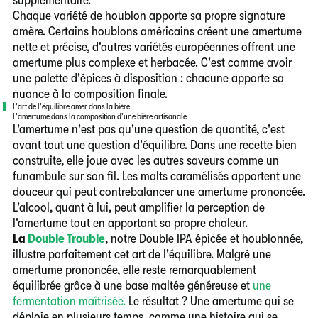
Chaque variété de houblon apporte sa propre signature
amère. Certains houblons américains créent une amertume
nette et précise, d'autres variétés européennes offrent une
amertume plus complexe et herbacée.
C'est comme avoir
une palette d'épices à disposition
: chacune apporte sa
nuance à la composition finale.
L'art de l'équilibre amer dans la bière
L'amertume dans la composition d'une bière artisanale
L'amertume n'est pas qu'une question de quantité, c'est
avant tout une question d'équilibre. Dans une recette bien
construite, elle joue avec les autres saveurs comme un
funambule sur son fil. Les malts caramélisés apportent une
douceur qui peut contrebalancer une amertume prononcée.
L'alcool, quant à lui, peut amplifier la perception de
l'amertume tout en apportant sa propre chaleur.
La
Double Trouble
, notre Double IPA épicée et houblonnée,
illustre parfaitement cet art de l'équilibre. Malgré une
amertume prononcée, elle reste remarquablement
équilibrée grâce à une base maltée généreuse et
une
fermentation maîtrisée.
Le résultat ? Une amertume qui se
déploie en plusieurs temps, comme une histoire qui se