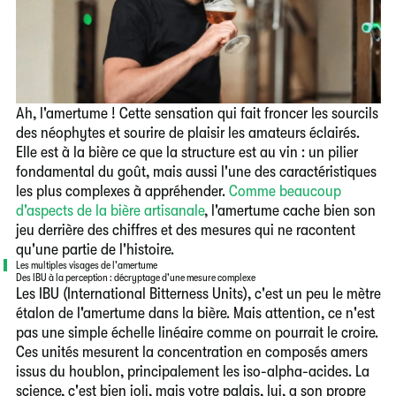
Ah, l'amertume ! Cette sensation qui fait froncer les sourcils
des néophytes et sourire de plaisir les amateurs éclairés.
Elle est à la bière ce que la structure est au vin : un pilier
fondamental du goût, mais aussi l'une des caractéristiques
les plus complexes à appréhender.
Comme beaucoup
d'aspects de la bière artisanale
, l'amertume cache bien son
jeu derrière des chiffres et des mesures qui ne racontent
qu'une partie de l'histoire.
Les multiples visages de l'amertume
Des IBU à la perception : décryptage d'une mesure complexe
Les IBU
(International Bitterness Units), c'est un peu
le mètre
étalon de l'amertume
dans la bière. Mais attention, ce n'est
pas une simple échelle linéaire comme on pourrait le croire.
Ces unités mesurent la concentration en composés amers
issus du houblon, principalement les iso-alpha-acides. La
science, c'est bien joli, mais votre palais, lui, a son propre