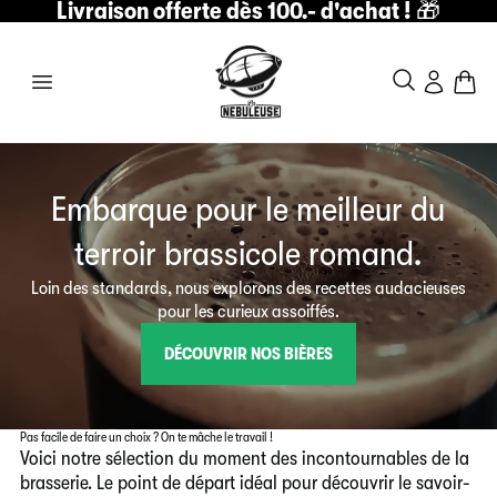
Livraison offerte dès 100.- d'achat !
🎁
Embarque pour le meilleur du
terroir brassicole romand.
Loin des standards, nous explorons des recettes audacieuses
pour les curieux assoiffés.
DÉCOUVRIR NOS BIÈRES
Pas facile de faire un choix ? On te mâche le travail !
Voici notre sélection du moment des incontournables de la
brasserie. Le point de départ idéal pour découvrir le savoir-