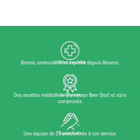
Brassé, embouteillé et expédié depuis Renens.
Craft Beer, Swiss Made
Des recettes médaillées (European Beer Star) et sans
Qualité primée
compromis.
Une équipe de 25 passionnés à ton service.
Esprit de famille