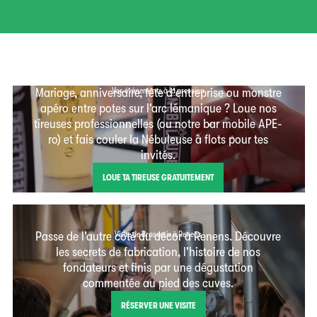
Mariage, anniversaire, fête d'entreprise ou monstre
Vos événements à la pression
apéro entre potes sur l'arc lémanique ? Loue nos
tireuses professionnelles (ou notre bar mobile APE-
ro) et fais couler la Nébuleuse à flots pour tes
invités.
LOUE TA TIREUSE GRATUITEMENT
Passe de l'autre côté du décor à Renens. Découvre
Visite de Brasserie à Renens
les secrets de fabrication, l'histoire de nos
fondateurs et finis par une dégustation
commentée au pied des cuves.
RÉSERVER UNE VISITE